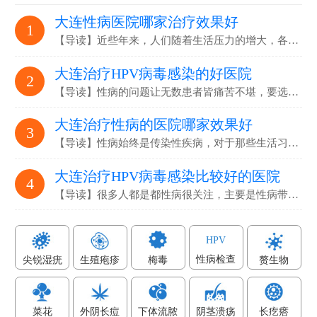
大连性病医院哪家治疗效果好
1
【导读】近些年来，人们随着生活压力的增大，各…
大连治疗HPV病毒感染的好医院
2
【导读】性病的问题让无数患者皆痛苦不堪，要选…
大连治疗性病的医院哪家效果好
3
【导读】性病始终是传染性疾病，对于那些生活习…
大连治疗HPV病毒感染比较好的医院
4
【导读】很多人都是都性病很关注，主要是性病带…
HPV
性病检查
尖锐湿疣
生殖疱疹
梅毒
赘生物
菜花
外阴长痘
下体流脓
阴茎溃疡
长疙瘩