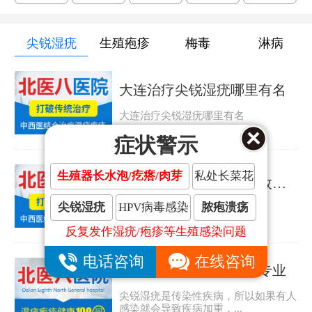
尖锐湿疣
生殖疱疹
梅毒
淋病
大连治疗尖锐湿疣哪里有名
大连治疗尖锐湿疣哪里有名
症状警示
生殖器长水泡/疙瘩/肉芽
私处长菜花
大连治疗尖锐湿疣哪里效果好
尖锐湿疣
HPV病毒感染
脓疱溃疡
大连治疗尖锐湿疣哪里效果好
反复发作湿疣/疱疹等生殖感染问题
电话咨询
在线咨询
大连哪家尖锐湿疣医院专业
尖锐湿疣是传染性疾病，所以如果有人
感染就会导致疾病加重，...