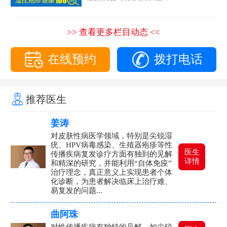
>> 查看更多栏目动态 <<
在线预约
拨打电话
推荐医生
姜涛
对皮肤性病医学领域，特别是尖锐湿
疣、HPV病毒感染、生殖器疱疹等性
医生
传播疾病复发诊疗方面有独到的见解
详情
和精深的研究，并能利用“自体免疫”
治疗理念，真正意义上实现患者个体
化诊断，为患者解决临床上治疗难、
易复发的问题...
曲阿珠
对性传播疾病有独特的见解，如尖锐