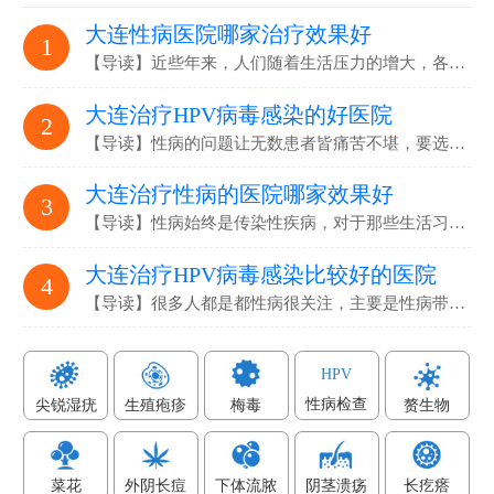
大连性病医院哪家治疗效果好
1
【导读】近些年来，人们随着生活压力的增大，各…
大连治疗HPV病毒感染的好医院
2
【导读】性病的问题让无数患者皆痛苦不堪，要选…
大连治疗性病的医院哪家效果好
3
【导读】性病始终是传染性疾病，对于那些生活习…
大连治疗HPV病毒感染比较好的医院
4
【导读】很多人都是都性病很关注，主要是性病带…
HPV
性病检查
尖锐湿疣
生殖疱疹
梅毒
赘生物
菜花
外阴长痘
下体流脓
阴茎溃疡
长疙瘩