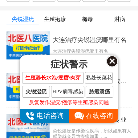
尖锐湿疣
生殖疱疹
梅毒
淋病
大连治疗尖锐湿疣哪里有名
大连治疗尖锐湿疣哪里有名
症状警示
生殖器长水泡/疙瘩/肉芽
私处长菜花
大连治疗尖锐湿疣哪里效果好
尖锐湿疣
HPV病毒感染
脓疱溃疡
大连治疗尖锐湿疣哪里效果好
反复发作湿疣/疱疹等生殖感染问题
电话咨询
在线咨询
大连哪家尖锐湿疣医院专业
尖锐湿疣是传染性疾病，所以如果有人
感染就会导致疾病加重，...