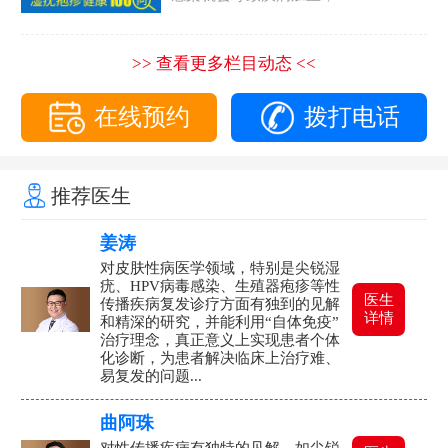
>> 查看更多栏目动态 <<
在线预约
拨打电话
推荐医生
姜涛
对皮肤性病医学领域，特别是尖锐湿
疣、HPV病毒感染、生殖器疱疹等性
医生
传播疾病复发诊疗方面有独到的见解
详情
和精深的研究，并能利用“自体免疫”
治疗理念，真正意义上实现患者个体
化诊断，为患者解决临床上治疗难、
易复发的问题...
曲阿珠
对性传播疾病有独特的见解，如尖锐