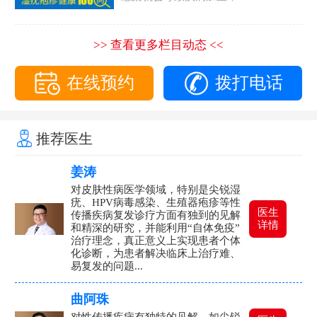
>> 查看更多栏目动态 <<
在线预约
拨打电话
推荐医生
姜涛
对皮肤性病医学领域，特别是尖锐湿
疣、HPV病毒感染、生殖器疱疹等性
医生
传播疾病复发诊疗方面有独到的见解
详情
和精深的研究，并能利用“自体免疫”
治疗理念，真正意义上实现患者个体
化诊断，为患者解决临床上治疗难、
易复发的问题...
曲阿珠
对性传播疾病有独特的见解，如尖锐