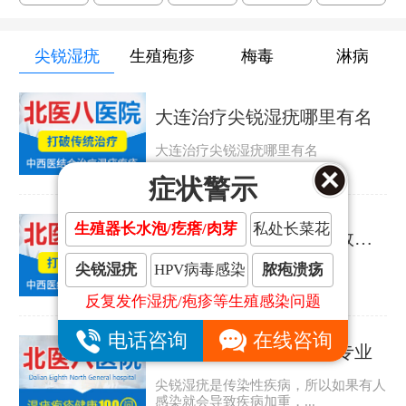
尖锐湿疣
生殖疱疹
梅毒
淋病
大连治疗尖锐湿疣哪里有名
大连治疗尖锐湿疣哪里有名
症状警示
生殖器长水泡/疙瘩/肉芽
私处长菜花
大连治疗尖锐湿疣哪里效果好
尖锐湿疣
HPV病毒感染
脓疱溃疡
大连治疗尖锐湿疣哪里效果好
反复发作湿疣/疱疹等生殖感染问题
电话咨询
在线咨询
大连哪家尖锐湿疣医院专业
尖锐湿疣是传染性疾病，所以如果有人
感染就会导致疾病加重，...