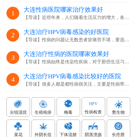
大连性病医院哪家治疗效果好
1
【导读】近些年来，人们随着生活压力的增大，各…
大连治疗HPV病毒感染的好医院
2
【导读】性病的问题让无数患者皆痛苦不堪，要选…
大连治疗性病的医院哪家效果好
3
【导读】性病始终是传染性疾病，对于那些生活习…
大连治疗HPV病毒感染比较好的医院
4
【导读】很多人都是都性病很关注，主要是性病带…
HPV
性病检查
尖锐湿疣
生殖疱疹
梅毒
赘生物
菜花
外阴长痘
下体流脓
阴茎溃疡
长疙瘩